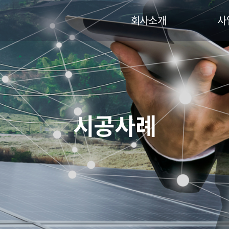
회사소개
사
인사말
R
주요연혁
영농
인증현황
리파
오시는길
O&M
시공사례