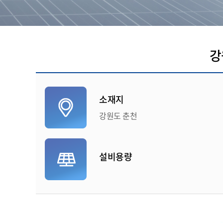
강
소재지
강원도 춘천
설비용량