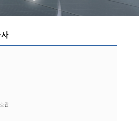
공사
2호관