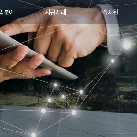
업분야
시공사례
고객지원
PS사업
시공사례
게시판
형 태양광
자료실
워링사업
(운영관리)