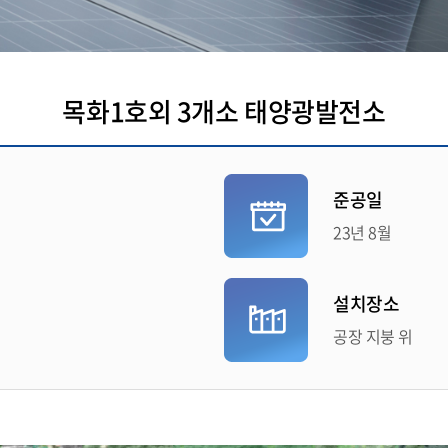
목화1호외 3개소 태양광발전소
준공일
23년 8월
설치장소
공장 지붕 위