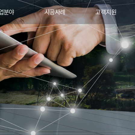
업분야
시공사례
고객지원
PS사업
시공사례
게시판
형 태양광
자료실
워링사업
(운영관리)