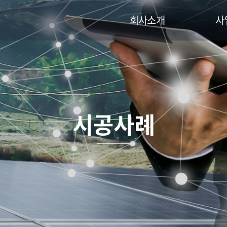
회사소개
사
인사말
R
주요연혁
영농
인증현황
리파
오시는길
O&M
시공사례