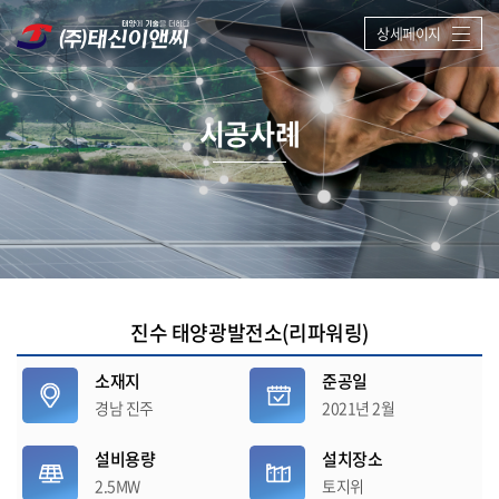
상세페이지
시공사례
진수 태양광발전소(리파워링)
소재지
준공일
경남 진주
2021년 2월
설비용량
설치장소
2.5MW
토지위