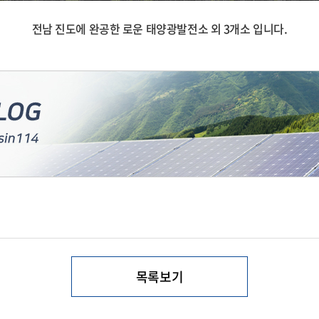
전남 진도에 완공한 로운 태양광발전소 외 3개소 입니다.
목록보기