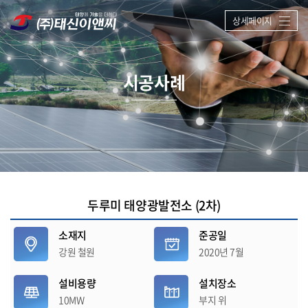
상세페이지
시공사례
두루미 태양광발전소 (2차)
소재지
준공일
강원 철원
2020년 7월
설비용량
설치장소
10MW
부지 위